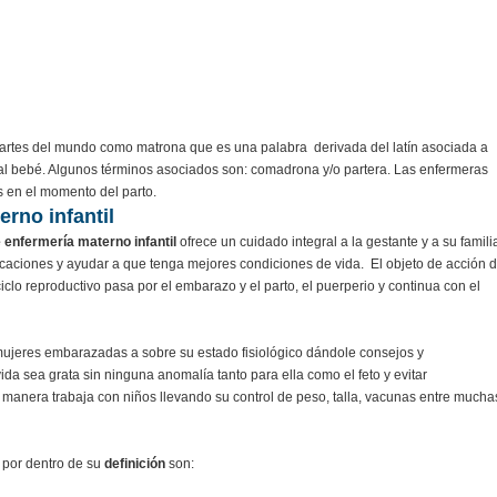
artes del mundo como matrona que es una palabra derivada del latín asociada a
al bebé. Algunos términos asociados son: comadrona y/o partera. Las enfermeras
s en el momento del parto.
rno infantil
 enfermería materno infantil
ofrece un cuidado integral a la gestante y a su famili
licaciones y ayudar a que tenga mejores condiciones de vida. El objeto de acción d
clo reproductivo pasa por el embarazo y el parto, el puerperio y continua con el
s mujeres embarazadas a sobre su estado fisiológico dándole consejos y
a sea grata sin ninguna anomalía tanto para ella como el feto y evitar
l manera trabaja con niños llevando su control de peso, talla, vacunas entre mucha
 por dentro de su
definición
son: