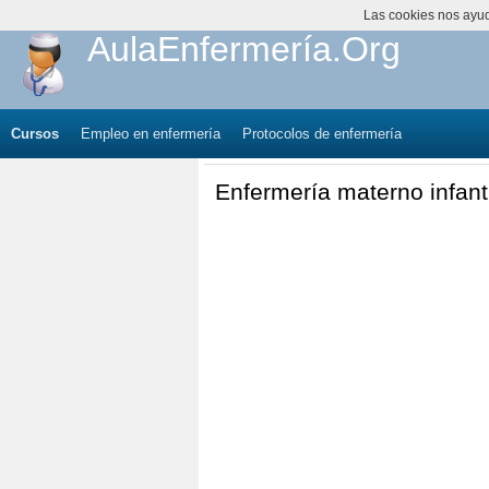
Las cookies nos ayuda
AulaEnfermería.Org
Cursos
Empleo en enfermería
Protocolos de enfermería
Enfermería materno infanti