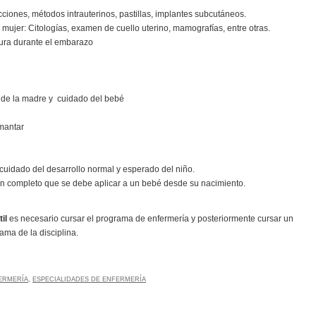
cciones, métodos intrauterinos, pastillas, implantes subcutáneos.
 mujer: Citologías, examen de cuello uterino, mamografías, entre otras.
atura durante el embarazo
n de la madre y cuidado del bebé
mantar
 cuidado del desarrollo normal y esperado del niño.
 completo que se debe aplicar a un bebé desde su nacimiento.
til
es necesario cursar el programa de enfermería y posteriormente cursar un
ama de la disciplina.
ERMERÍA
,
ESPECIALIDADES DE ENFERMERÍA