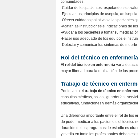
comunidades.
-Cuidar de los pacientes respetando sus valo
-Ejecutar los principios de asepsia, antiseps
-Ofrecer cuidados paliativos a los pacientes q
-Acatar las instrucciones e indicaciones de l
-Ayudar a los pacientes a tomar su medicación
-Hacer uso adecuado de los equipos e instru
-Detectar y comunicar los síntomas de muerte
Rol del técnico en enfermería
El
rol del técnico en enfermería
varía de acue
mayor libertad para la realización de los proced
Trabajo de técnico en enferm
Por lo tanto el
trabajo de técnico en enfermer
consultas médicas, asilos, guarderías, servicio
educativas, fundaciones y demás organizacion
Una diferencia importante entre el rol de los 
de poder medicar a los pacientes, el técnico n
duración de los programas de estudio es otra 
y medio en tanto los profesionales deben estud