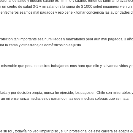
etsonal de salud y nuestro salario es minimo y cuando tenemos familia no avastec
n un centro de salud 3-1 y mi salario rs la suma de $ 1000 soled imaginesr y en un 
os enfetmeros seamos mal pagados y eso tiene k tomar conciencia las autoridades 
profecìon tan importante sea humillados y maltratados peor aun mal pagados, 3 añ
piar la cama y otros trabajos domésticos no es justo..
y miserable que pena nosostros trabajamos mas hora que ello y salvamoa vidas y 
ada y por decisión propia, nunca he ejercido, los pagos en Chile son miserables 
ideran mi enseñanza media, estoy ganando mas que muchas colegas que se matan
e su rol , todavía no veo limpiar piso , si un profesional de este carrera se acepta d