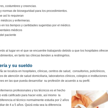
res, costumbres y creencias.
ia y normas de bioseguridad para los procedimientos.
ue así lo requieran
os médicos y enfermeras.
 en los tiempos y cantidades sugeridas por el médico.
mentales médicos
 del paciente
rdo al lugar en el que se encuentre trabajando debido a que los hospitales ofrece
imientos, en tanto las clínicas tienden a restringirlos.
ería y su sueldo
í
a se localiza en hospitales, clínicas, centros de salud, consultorios, policlínicos,
s de atención de salud domiciliaria, laboratorios clínicos, colegios e instituciones
es en las que pueda desarrollar su profesión de acuerdo a su perfil.
enfermeros profesionales y los técnicos es el hecho
o está calificado para hacer esto, así mismo la
diferencia el técnico normalmente estudia por 2 años
iar de 4 a 5 años. Quizá esta sea la diferencia