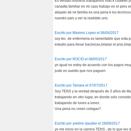
Es verdad nosotros trabajamos mas k cualkier p
canadta familiar en mi caso trabajo en el peru e
alejado de mi familia es una pena k los tecnic
nuestro pais y ver la realidde uno.
Escrito por Maximo Lopez el 06/04/2017
soy tec. de enfermeria es lamentable que esta 
estudio para llevar bacinicas,limpiar el piso,lim
Escrito por ROCIO el 08/05/2017
yo igual no estoy de acuerdo con los pagos mu
justo es sueldo que nos paguen
Escrito por Tamara el 07/07/2017
Soy TENS y la verdad después de 3 años de titul
trabajando en otro lugar, en donde solo cons
trabajando de lunes a lunes.
Una pena no creen colegas? .
Escrito por yveline daudier el 28/09/2017
yo me inicio en la carrera TENS , de lo que leo d