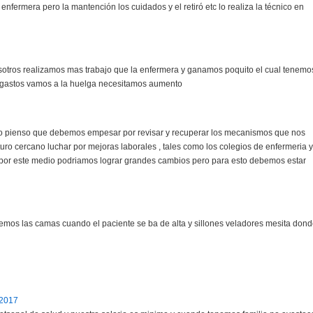
 enfermera pero la mantención los cuidados y el retiró etc lo realiza la técnico en
sotros realizamos mas trabajo que la enfermera y ganamos poquito el cual tenemo
s gastos vamos a la huelga necesitamos aumento
yo pienso que debemos empesar por revisar y recuperar los mecanismos que nos
ro cercano luchar por mejoras laborales , tales como los colegios de enfermeria y
, por este medio podriamos lograr grandes cambios pero para esto debemos estar
piemos las camas cuando el paciente se ba de alta y sillones veladores mesita don
/2017