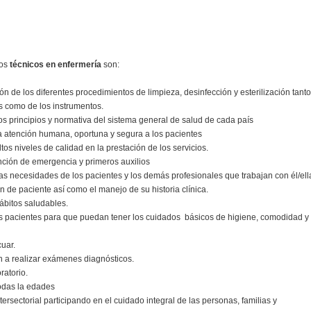
los
técnicos en enfermería
son:
ión de los diferentes procedimientos de limpieza, desinfección y esterilización tant
s como de los instrumentos.
los principios y normativa del sistema general de salud de cada país
a atención humana, oportuna y segura a los pacientes
ltos niveles de calidad en la prestación de los servicios.
nción de emergencia y primeros auxilios
 las necesidades de los pacientes y los demás profesionales que trabajan con él/ell
n de paciente así como el manejo de su historia clínica.
ábitos saludables.
os pacientes para que puedan tener los cuidados básicos de higiene, comodidad y
cuar.
an a realizar exámenes diagnósticos.
ratorio.
todas la edades
ntersectorial participando en el cuidado integral de las personas, familias y