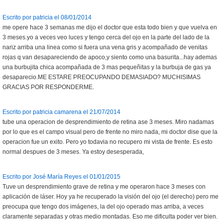
Escrito por patricia el 08/01/2014
me opere hace 3 semanas me dijo el doctor que esta todo bien y que vuelva en
3 meses.yo a veces veo luces y tengo cerca del ojo en la parte del lado de la
nariz arriba una linea como si fuera una vena gris y acompañado de venitas
rojas q van desapareciendo de apoco,y siento como una basurita...hay ademas
una burbujita chica acompañada de 3 mas pequeñitas y la burbuja de gas ya
desaparecio.ME ESTARE PREOCUPANDO DEMASIADO? MUCHISIMAS
GRACIAS POR RESPONDERME.
Escrito por patricia camarena el 21/07/2014
tube una operacion de desprendimiento de retina ase 3 meses. Miro nadamas
por lo que es el campo visual pero de frente no miro nada, mi doctor dise que la
operacion fue un exito. Pero yo todavia no recupero mi vista de frente. Es esto
normal despues de 3 meses. Ya estoy desesperada,
Escrito por José María Reyes el 01/01/2015
Tuve un desprendimiento grave de retina y me operaron hace 3 meses con
aplicación de láser. Hoy ya he recuperado la visión del ojo (el derecho) pero me
preocupa que tengo dos imágenes, la del ojo operado mas arriba, a veces
claramente separadas y otras medio montadas. Eso me dificulta poder ver bien.