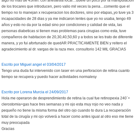
algo no mas de 45min. con anestesia local....duele un poco por la manipulacion
de los trocares que introducen, pero valio mil veces la pena....comento que el
tiempo no lo manejan x recuperacion los doctores, sino por etapas,,yo tuve ya 3
incapacidades de 28 dias y ya me indicaron lentes que yo no usaba, tengo 49
años y esto no da por la edad sino por condiciones y calidad de vida, las
personas diabeticas si tienen mas problemas para cirugias como esta, tuve
compañeros de habitacion de 20,30,40,50,60 y a todos se les trato de diferente
manera, y yo fui afortunado de quedAR PRACTICAMENTE BIEN y reitero el
agradecimiento al dr. vargas de la raza mex. consultorio 142 MIL GRACIAS
Escrito por Miguel angel el 03/04/2017
Tengo una duda fui intervenido con laser en una perforacion de retina cuanto
tiempo se recupera y puedo hacer actividades normalesy
Escrito por Lorena Murcia el 24/09/2017
Hola me operaron de desprendimiento de retina la cual fue retinopexia 240`+
clerostomia+gas hace tres semanas y mi ojo esta muy rojo no veo nada y
pequeño no tiene la misma forma del otro ojo cuando to dura La recuperación
total de la cirugía y mi ojo volverá a hacer como antes igual al otro eso me tiene
muy preocupada
Gracias