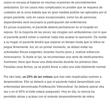
casos es escasa al tratarse en muchas ocasiones de procedimientos
ambularios. En los casos más complicados es posible que se requiera de
cuidados de la zona tratada que en gran medida podrán ser aplicados por el
propio paciente, solo en casos escepcionales, como los de personas
dependientes será necesaria la participación del enfermero/a.
En pocas ocasiones, el paciente deberá permanecer en el hospital en
reposo. En la mayoría de las veces, las cirugías son ambulatorias con lo que
el paciente podrá volver a caminar nada más acabar la operación. De vuelta
a su hogar, el paciente tendrá que esperar un tiempo hasta que la retina se
pegue firmemente. Así, en un primer momento, se deben evitar las
actividades físicas exigentes, levantar mucho peso y realizar esfuerzos
innecesarios. Si duele el ojo, se recomiendan una serie de medicamentos.
Asimismo, tiene que llevar una dieta blanda durante los primeros días.
Pasadas unas fechas, ya se podrá llevar a cabo una vida totalmente normal.
Por otro lado,
un 20% de las retinas
que han sido reaplicadas vuelven a
desprenderse. Ello se deberá a que el paciente habrá desarrollado una
enfermedad denominada Proliferación Vitreoretinal. Se deberá operar otra
vez y en el 95% el éxito estará asegurado. Hoy en día, la ciencia ha
permitido aliviar y acabar con el molesto desprendimiento de retina.