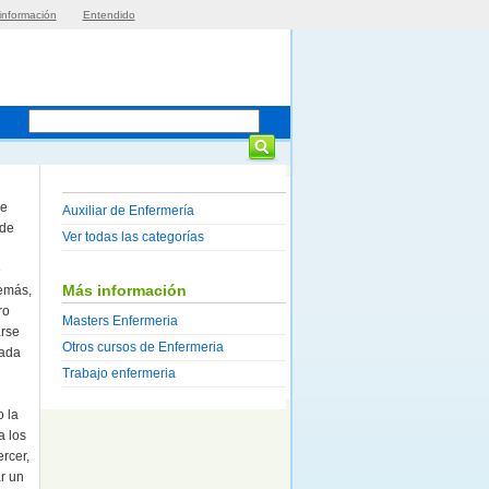
información
Entendido
de
Auxiliar de Enfermería
 de
Ver todas las categorías
e
Más información
demás,
ro
Masters Enfermeria
arse
Otros cursos de Enfermeria
zada
Trabajo enfermeria
o la
a los
rcer,
r un