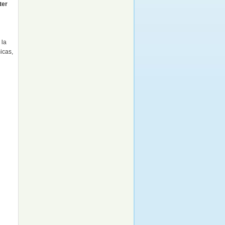
ter
 la
icas,