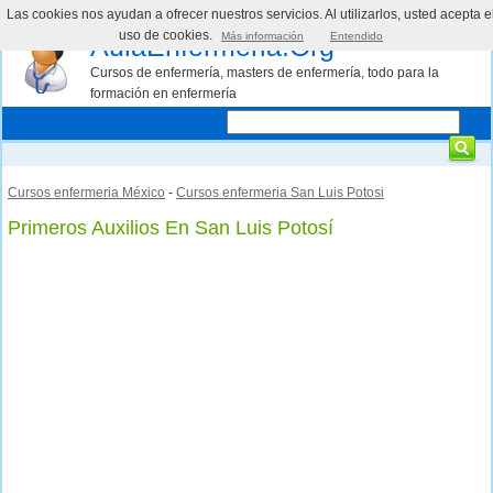
Las cookies nos ayudan a ofrecer nuestros servicios. Al utilizarlos, usted acepta e
uso de cookies.
Más información
Entendido
AulaEnfermeria.Org
Cursos de enfermería, masters de enfermería, todo para la
formación en enfermería
Cursos enfermeria México
-
Cursos enfermeria San Luis Potosi
Primeros Auxilios En San Luis Potosí