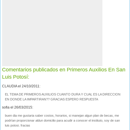
Comentarios publicados en Primeros Auxilios En San
Luis Potosí:
CLAUDIA el 24/10/2011:
EL TEMA DE PRIMEROS AUXILIOS CUANTO DURA Y CUAL ES LA DIRECCION
EN DONDE LA IMPARTIRAN?? GRACIAS ESPERO RESPUESTA
sofia el 26/03/2015:
buen dia me gustaria saber costos, horarios, si manejan algun plan de becas, me
podrían proporcionar aldun domicilio para acudir a conocer el instituto, soy de san
luis potosi. fracias