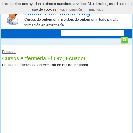
Las cookies nos ayudan a ofrecer nuestros servicios. Al utilizarlos, usted acepta e
uso de cookies.
Más información
Entendido
AulaEnfermeria.Org
Cursos de enfermería, masters de enfermería, todo para la
formación en enfermería
Ecuador
Cursos enfermeria El Oro, Ecuador
Encuentra
cursos de enfermeria en El Oro, Ecuador
.