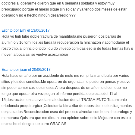
doctores al operarme dijeron que en 6 semanas soldaba y estoy muy
preocupado porque el hueso sigue sin soldar y ya tengo dos meses de estar
operado y no e hecho ningún desarreglo ???
Escrito por Emi el 13/06/2017
Hola yo tmb tube doble fractura de mandibula,me pusieron dos barras de
aluminio y 16 tornillos ,es larga la recuperacion la hinchazon y acomodarse el
rostro tmb. al principio todo liquido y luego comidas eso si de todas formas hay q
mover la boca asi se vuelve acostumbrar
Escrito por juan el 20/06/2017
Hola,hace un año por un accidente de moto me rompi la mandibula por varios
sitios y los dos condilos.Me operaron de urgencia me pusieron gomas y estuve
sin poder comer casi dos meses.Ahora despues de un año me dicen que me
tengo que operar otra vez,segun el informe perdida de piezas del 11 al
15,destruccion osea alveolar,maloclusion dental.TRATAMIENTO.Tratamiento
ortodoncia prequirurgico ,Osteotomia bimaxilar de reposicion de los fragmentos
desplazados.Reconstruccion osea del proceso alveolar con hueso heterologo y
membrana.Quisiera que me dieran una opinion sobre esto.Mejorare con esto o
es mucho el riesgo que corro.GRACIAS