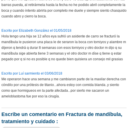
barras puesta, al retirármela hasta la fecha no he podido abril completamente la
boca y cuando intento abrirla por completo me duele y siempre siento chasquido
cuando abro y cierro la boca.
Escrito por Elizabeth González el 01/05/2018
Hola tengo una hija se 12 años eya sufrió un asidente de carro se fracturó la
mandíbula le pusieron una placa le de seraron la boca con torniyos y alambre m
dijeron q tendrá q durar 8 semanas con esos torniyos y otro doctor m dijo q su
mandíbula sige abierta tiene 3 semanas y el otro doctor m díse q tiene q estar
pegado por q si no es posible q no quede bien quisiera un consejo mil grasias
Escrito por Luí sarmiento el 03/06/2018
Me operaron hace una semana y me cambiaron parte de la maxilar derecha con
cóndilo por una prótesis de titanio...ahora estoy con comida blanda..y siento
como que hormigueos en la parte afectada...por sierto me sacaron un
ameloblastoma fue por eso la cirugía.
Escribe un comentario en Fractura de mandíbula,
tratamiento y cuidado :