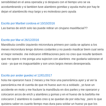
sensibilidad en el area operada y si despues con el tiempo uno se va
acostumbrando y si tambien tuve alambres gomitas y ayuda muho por hay te
dejan el alambrecito muy largo y es molestoso pero ayuda
Escrito por Maribel cordova el 10/10/2016
Las barras de erich solo las puede retirar un cirujano maxilifacial??
Escrito por Mar el 26/12/2016
Mandibula condilo izquierdo microrotura primero por caida se aplano a los
meses microrotura tengo dolores costantes y no puedo masticar biem cual seria
el mejor remedio .me indicaron infliltraciones pero no creo que resulte tanbiem
que me opere o me ponga una sujecion con alanbres -me gustaria valoraran el
caso - ya que es inaguantable y son unos largos meses desesperada.
Escrito por ander guedez el 12/01/2017
hola me operaron hace 2 meses y me hice una panorámica ayer y al ver la
panorámica me di cuenta de que mi hueso aun no a soldado , yo tuve un
accidente en moto y me fracture la mandíbula en dos partes y me operaron y
colocaron arcos de erich y alambres y gomas y en el hueso de la barbilla me
colocaron 2 alambres lo cuales creo q se quedan de por vida hay , pero lo que
quisiera saber es cuanto tiempo mas dura para soldar un hueso ya que los