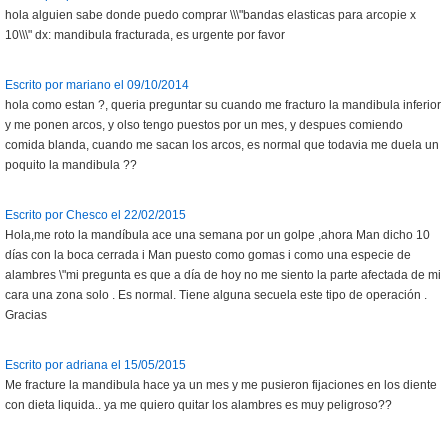
hola alguien sabe donde puedo comprar \\\"bandas elasticas para arcopie x
10\\\" dx: mandibula fracturada, es urgente por favor
Escrito por mariano el 09/10/2014
hola como estan ?, queria preguntar su cuando me fracturo la mandibula inferior
y me ponen arcos, y olso tengo puestos por un mes, y despues comiendo
comida blanda, cuando me sacan los arcos, es normal que todavia me duela un
poquito la mandibula ??
Escrito por Chesco el 22/02/2015
Hola,me roto la mandíbula ace una semana por un golpe ,ahora Man dicho 10
días con la boca cerrada i Man puesto como gomas i como una especie de
alambres \"mi pregunta es que a día de hoy no me siento la parte afectada de mi
cara una zona solo . Es normal. Tiene alguna secuela este tipo de operación .
Gracias
Escrito por adriana el 15/05/2015
Me fracture la mandibula hace ya un mes y me pusieron fijaciones en los diente
con dieta liquida.. ya me quiero quitar los alambres es muy peligroso??