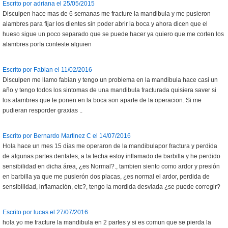
Escrito por adriana el 25/05/2015
Disculpen hace mas de 6 semanas me fracture la mandibula y me pusieron
alambres para fijar los dientes sin poder abrir la boca y ahora dicen que el
hueso sigue un poco separado que se puede hacer ya quiero que me corten los
alambres porfa conteste alguien
Escrito por Fabian el 11/02/2016
Disculpen me llamo fabian y tengo un problema en la mandibula hace casi un
año y tengo todos los sintomas de una mandibula fracturada quisiera saver si
los alambres que te ponen en la boca son aparte de la operacion. Si me
pudieran resporder graxias ..
Escrito por Bernardo Martinez C el 14/07/2016
Hola hace un mes 15 días me operaron de la mandibulapor fractura y perdida
de algunas partes dentales, a la fecha estoy inflamado de barbilla y he perdido
sensibilidad en dicha área, ¿es Normal?., tambien siento como ardor y presión
en barbilla ya que me pusierón dos placas, ¿es normal el ardor, perdida de
sensibilidad, inflamación, etc?, tengo la mordida desviada ¿se puede corregir?
Escrito por lucas el 27/07/2016
hola yo me fracture la mandibula en 2 partes y si es comun que se pierda la