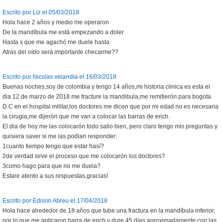
Escrito por Liz el 05/03/2018
Hola hace 2 años y medio me operaron
De la mandíbula me está empezando a doler
Hasta x que me agachó me duele hasta
Atrás del oído será importante checarme??
Escrito por Nicolas velandia el 16/03/2018
Buenas noches,soy de colombia y tengo 14 años,mi historia clinica es esta el
dia 12 de marzo de 2018 me fracture la mandibula,me remitierón para bogota
D.C en el hospital militar,los doctores me dicen que por mi edad no es necesaria
la cirugia,me dijerón que me van a colocar las barras de erich.
El dia de hoy me las colocarón todo salio bien, pero claro tengo mis preguntas y
quisiera saver si me las podian responder:
1cuanto tiempo tengo que estar hasí?
2de verdad sirve el proceso que me colocarón los doctores?
3como hago para que no me duela?
Estare atento a sus respuestas,gracias!
Escrito por Edison Abreu el 17/04/2018
Hola hace alrededor de 18 años que tube una fractura en la mandíbula inferior,
por lo que me aplicaron barra de erich y dure 45 días aproximadamente con las